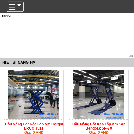
Trigger
THIẾT BỊ NÂNG HẠ
Cầu Nâng Cắt Kéo Lắp Âm Corghi
Cầu Nâng Cắt Kéo Lắp Âm Sàn
ERCO 351T
Bendpak SP-7X
Giá: 0 VNĐ
Giá: 0 VNĐ