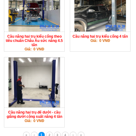
Cầu nâng hai trụ kiểu cổng theo
Cầu nâng hai trụ kiểu cổng 4 tấn
tiêu chuẩn Châu Âu sức nâng 4.5
Giá: 0 VNĐ
tấn
Giá: 0 VNĐ
Cầu nâng hai trụ đế dưới - cầu
giằng dưới công suất nâng 4 tấn
Giá: 0 VNĐ
1
«
‹
2
3
4
›
»