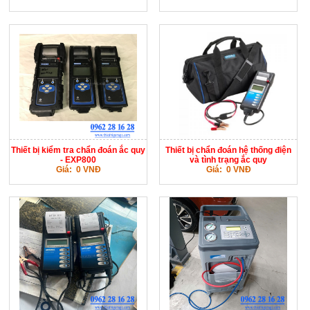
Thiết bị kiểm tra chẩn đoán ắc quy
Thiết bị chẩn đoán hệ thống điện
- EXP800
và tình trạng ắc quy
Giá: 0 VNĐ
Giá: 0 VNĐ