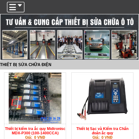
Trigger
THIẾT BỊ SỬA CHỮA ĐIỆN
Thiết bị kiểm tra ắc quy Midtronisc
Thiết bị Sạc và Kiểm tra Chẩn
MDX-P300 (100-1400CCA)
đoán ắc quy
Giá: 0 VNĐ
Giá: 0 VNĐ