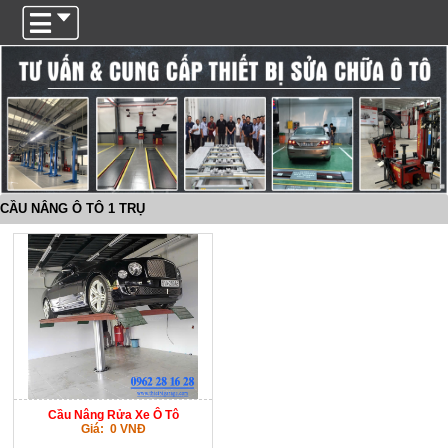
Trigger
CẦU NÂNG Ô TÔ 1 TRỤ
Cầu Nâng Rửa Xe Ô Tô
Giá: 0 VNĐ