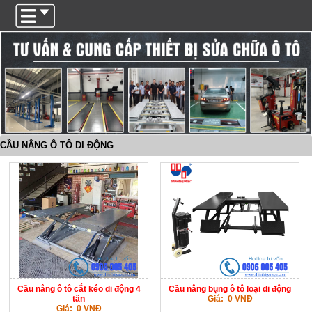
Trigger
CẦU NÂNG Ô TÔ DI ĐỘNG
Cầu nâng ô tô cắt kéo di động 4
Cầu nâng bụng ô tô loại di động
tấn
Giá: 0 VNĐ
Giá: 0 VNĐ