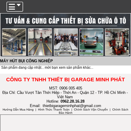
Trigger
MÁY HÚT BỤI CÔNG NGHIỆP
Sản phẩm đang cập nhật... mời bạn xem sản phẩm khác...
CÔNG TY TNHH THIẾT BỊ GARAGE MINH PHÁT
MST: 0906 005 405
Địa Chỉ: Cầu Vượt Tân Thới Hiệp - Thới An - Quận 12 - TP. Hồ Chí Minh -
Việt Nam
Hotline:
0962.28.16.28
Email:
thietbigarageminhphat@gmail.com
Hướng Dẫn Mua Hàng
| Hình Thức Thanh Toán | Chính Sách Vận Chuyển | Chính Sách
Bảo Hành