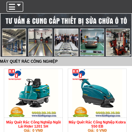
Trigger
MÁY QUÉT RÁC CÔNG NGHIỆP
Máy Quét Rác Công Nghiệp Ngồi
Máy Quét Rác Công Nghiệp Kobra
Lái Rider 1201 SH
550 EB
Giá: 0 VNĐ
Giá: 0 VNĐ