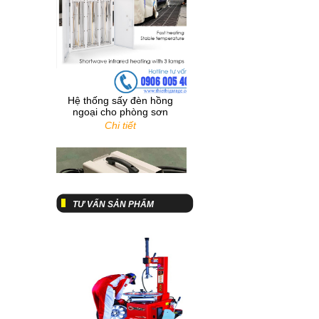
Hệ thống sấy đèn hồng
ngoại cho phòng sơn
Chi tiết
Tư vấn về máy chuẩn
đoán lỗi hộp đen
TƯ VẤN SẢN PHẨM
Máy Hàn Giật Tôn
Gyspro 230
Chi tiết