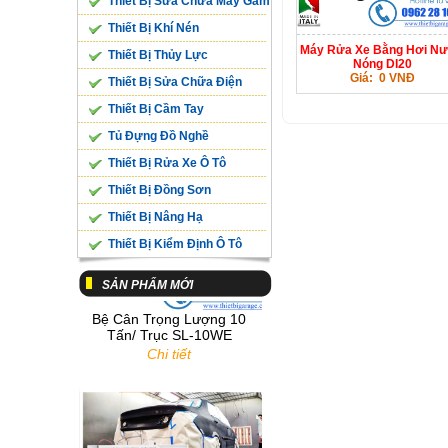
Thiết Bị Sửa Chữa Máy Gầm
Thiết Bị Khí Nén
Máy Rửa Xe Bằng Hơi N
Thiết Bị Thủy Lực
Nóng DI20
Giá: 0 VNĐ
Thiết Bị Sửa Chữa Điện
Thiết Bị Cầm Tay
Tủ Đựng Đồ Nghề
Thiết Bị Rửa Xe Ô Tô
Thiết Bị Đồng Sơn
Thiết Bị Nâng Hạ
Thiết Bị Kiểm Định Ô Tô
SẢN PHẨM MỚI
Bệ Cân Trọng Lượng 10
Tấn/ Trục SL-10WE
Chi tiết