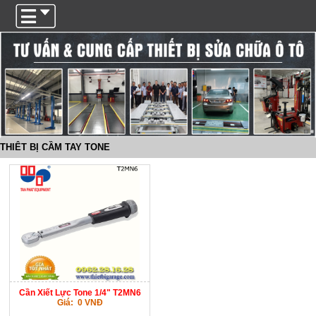
Trigger
THIÊT BỊ CẦM TAY TONE
Cần Xiết Lực Tone 1/4" T2MN6
Giá: 0 VNĐ