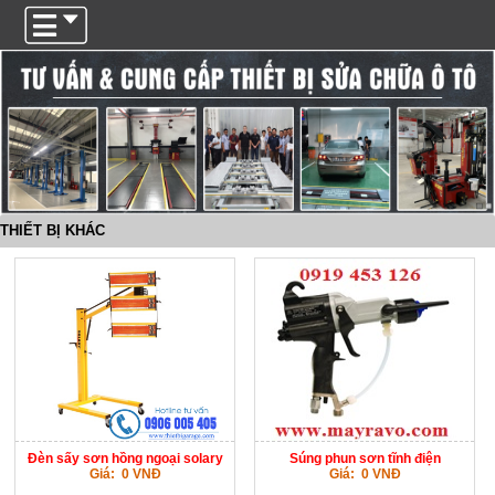
Trigger
THIẾT BỊ KHÁC
Đèn sấy sơn hồng ngoại solary
Súng phun sơn tĩnh điện
Giá: 0 VNĐ
Giá: 0 VNĐ