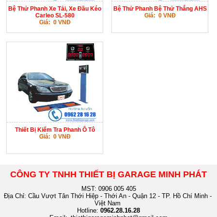
Bệ Thử Phanh Xe Tải, Xe Đầu Kéo
Bệ Thử Phanh Bệ Thử Thắng AHS
Carleo SL-580
Giá: 0 VNĐ
Giá: 0 VNĐ
Thiết Bị Kiểm Tra Phanh Ô Tô
Giá: 0 VNĐ
CÔNG TY TNHH THIẾT BỊ GARAGE MINH PHÁT
MST: 0906 005 405
Địa Chỉ: Cầu Vượt Tân Thới Hiệp - Thới An - Quận 12 - TP. Hồ Chí Minh -
Việt Nam
Hotline:
0962.28.16.28