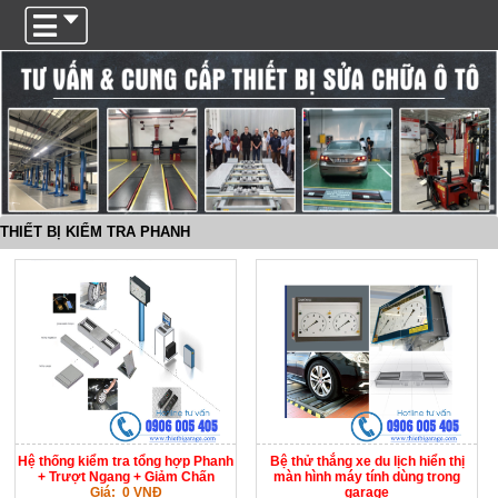
Trigger
THIẾT BỊ KIỂM TRA PHANH
Hệ thống kiểm tra tổng hợp Phanh
Bệ thử thắng xe du lịch hiển thị
+ Trượt Ngang + Giảm Chấn
màn hình máy tính dùng trong
Giá: 0 VNĐ
garage