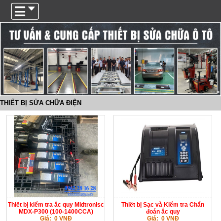
Trigger
THIẾT BỊ SỬA CHỮA ĐIỆN
Thiết bị kiểm tra ắc quy Midtronisc
Thiết bị Sạc và Kiểm tra Chẩn
MDX-P300 (100-1400CCA)
đoán ắc quy
Giá: 0 VNĐ
Giá: 0 VNĐ