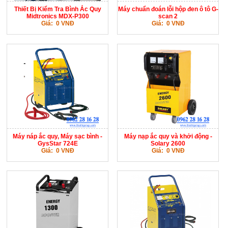
Thiết Bị Kiểm Tra Bình Ắc Quy
Máy chuẩn đoán lỗi hộp đen ô tô G-
Midtronics MDX-P300
scan 2
Giá: 0 VNĐ
Giá: 0 VNĐ
Máy náp ắc quy, Máy sạc bình -
Máy nạp ắc quy và khởi động -
GysStar 724E
Solary 2600
Giá: 0 VNĐ
Giá: 0 VNĐ