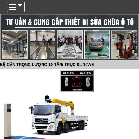
Trigger
BỆ CÂN TRỌNG LƯỢNG 10 TẤN/ TRỤC SL-10WE