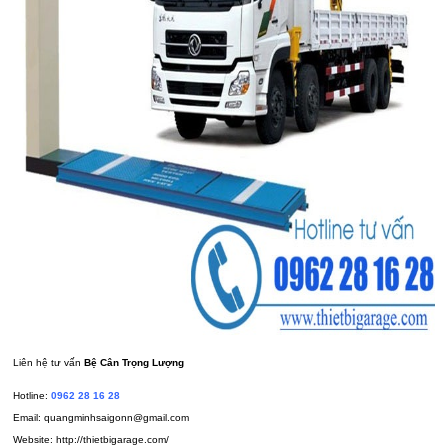
Liên hệ tư vấn
Bệ Cân Trọng Lượng
Hotline:
0962 28 16 28
Email:
quangminhsaigonn@gmail.com
Website:
http://thietbigarage.com/