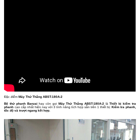
Đặc điểm
Máy Thử Thắng ABST-180A-2
Bệ thử phanh Banzai
hay còn gọi
Máy Thử Thắng ABST-180A-2
là
Thiết bị kiểm tra
phanh
cao cấp nhất hiện nay với 3 tính năng tích hợp sẵn trên 1 thiết bị:
Kiểm tra phanh,
tốc độ và trượt ngang kết hợp.