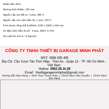
Roller kiểu rãnh.
Đường kính Roller: 185 mm.
Nguồn cấp cho Mô tơ: 3 pha, 380 V.
Nguồn cấp cho màn hiển thị: 1 pha, 220 V.
Kích thước tổng thể (LxWxH): 1200 x 2900 x 240 mm
01 Màn hỉnh hiển thị số. 3 pha, 380V, 0.75A
Áp suất khí nén 6 - 8 Kg/cm2.
CÔNG TY TNHH THIẾT BỊ GARAGE MINH PHÁT
MST: 0906 005 405
Địa Chỉ: Cầu Vượt Tân Thới Hiệp - Thới An - Quận 12 - TP. Hồ Chí Minh -
Việt Nam
Hotline:
0962.28.16.28
Email:
thietbigarageminhphat@gmail.com
Hướng Dẫn Mua Hàng
| Hình Thức Thanh Toán | Chính Sách Vận Chuyển | Chính Sách
Bảo Hành