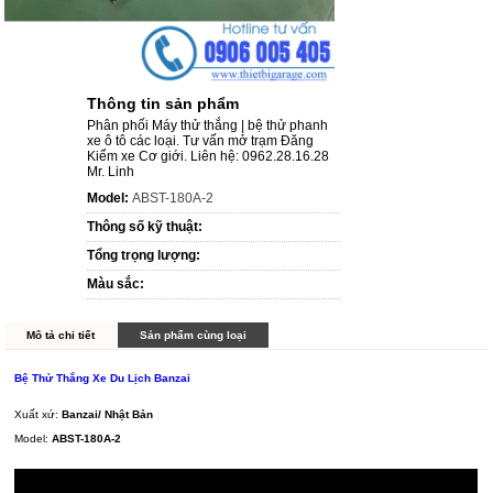
Thông tin sản phẩm
Phân phối Máy thử thắng | bệ thử phanh
xe ô tô các loại. Tư vấn mở trạm Đăng
Kiểm xe Cơ giới. Liên hệ: 0962.28.16.28
Mr. Linh
Model:
ABST-180A-2
Thông số kỹ thuật:
Tổng trọng lượng:
Màu sắc:
Mô tả chi tiết
Sản phẩm cùng loại
Bệ Thử Thắng Xe Du Lịch Banzai
Xuất xứ:
Banzai/ Nhật Bản
Model:
ABST-180A-2