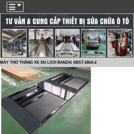
Trigger
MÁY THỬ THẮNG XE DU LỊCH BANZAI ABST-180A-2