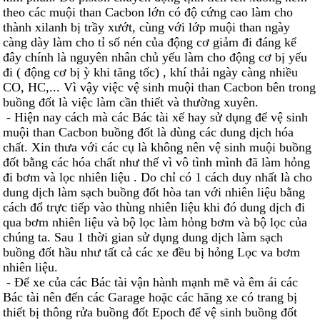
theo các muội than Cacbon lớn có độ cứng cao làm cho
thành xilanh bị trầy xướt, cùng với lớp muội than ngày
càng dày làm cho tỉ số nén của động cơ giảm đi đáng kể
đây chính là nguyên nhân chủ yếu làm cho động cơ bị yếu
đi ( động cơ bị ỳ khi tăng tốc) , khí thải ngày càng nhiều
CO, HC,... Vì vậy việc vệ sinh muội than Cacbon bên trong
buồng đốt là việc làm cần thiết và thường xuyên.
- Hiện nay cách mà các Bác tài xế hay sử dụng để vệ sinh
muội than Cacbon buồng đốt là dùng các dung dịch hóa
chất. Xin thưa với các cụ là không nên vệ sinh muội buồng
đốt bằng các hóa chất như thế vì vô tình mình đã làm hỏng
đi bơm và lọc nhiên liệu . Do chỉ có 1 cách duy nhất là cho
dung dịch làm sạch buồng đốt hòa tan với nhiên liệu bằng
cách đổ trực tiếp vào thùng nhiên liệu khi đó dung dịch đi
qua bơm nhiên liệu và bộ lọc làm hỏng bơm và bộ lọc của
chúng ta. Sau 1 thời gian sử dụng dung dịch làm sạch
buồng đốt hầu như tất cả các xe đều bị hỏng Lọc va bơm
nhiên liệu.
- Để xe của các Bác tài vận hành mạnh mẽ và êm ái các
Bác tài nên đến các Garage hoặc các hãng xe có trang bị
thiết bị thông rửa buồng đốt Epoch để vệ sinh buồng đốt