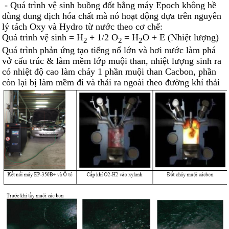
- Quá trình vệ sinh buồng đốt bằng máy Epoch không hề
dùng dung dịch hóa chất mà nó hoạt động dựa trên nguyên
lý tách Oxy và Hydro từ nước theo cơ chế:
Quá trình vệ sinh = H
+ 1/2 O
= H
O + E (Nhiệt lượng)
2
2
2
Quá trình phản ứng tạo tiếng nổ lớn và hơi nước làm phá
vở cấu trúc & làm mềm lớp muội than, nhiệt lượng sinh ra
có nhiệt độ cao làm cháy 1 phần muội than Cacbon, phần
còn lại bị làm mềm đi và thải ra ngoài theo đường khí thải