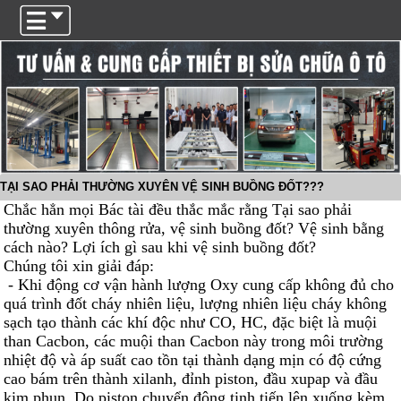
Trigger
TẠI SAO PHẢI THƯỜNG XUYÊN VỆ SINH BUỒNG ĐỐT???
Chắc hẳn mọi Bác tài đều thắc mắc rằng Tại sao phải
thường xuyên thông rửa, vệ sinh buồng đốt? Vệ sinh bằng
cách nào? Lợi ích gì sau khi vệ sinh buồng đốt?
Chúng tôi xin giải đáp:
- Khi động cơ vận hành lượng Oxy cung cấp không đủ cho
quá trình đốt cháy nhiên liệu, lượng nhiên liệu cháy không
sạch tạo thành các khí độc như CO, HC, đặc biệt là muội
than Cacbon, các muội than Cacbon này trong môi trường
nhiệt độ và áp suất cao tồn tại thành dạng mịn có độ cứng
cao bám trên thành xilanh, đỉnh piston, đầu xupap và đầu
kim phun. Do piston chuyển động tịnh tiến lên xuống kèm