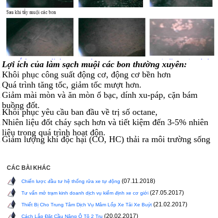
Lợ
i ích của làm sạch muội các bon thường xuyên:
Khôi phục công suất động cơ, động cơ bền hơn
Quá trình tăng tốc, giảm tốc mượt hơn.
Giảm mài mòn và ăn mòn ổ bạc, dính xu-páp, cặn bám
buồng đốt.
Khôi phục yêu cầu ban đầu về trị số octane,
Nhiên liệu đốt cháy sạch hơn và tiết kiệm đến 3-5% nhiên
liệu trong quá trình hoạt độn.
Giảm lượng khí độc hại (CO, HC) thải ra môi trường sống
CÁC BÀI KHÁC
(07.11.2018)
Chiến lược đầu tư hệ thống rửa xe tự động
(27.05.2017)
Tư vấn mở trạm kinh doanh dịch vụ kiểm định xe cơ giới
(21.02.2017)
Thiết Bị Cho Trung Tâm Dịch Vụ Mâm Lốp Xe Tải Xe Buýt
(20.02.2017)
Cách Lắp Đặt Cầu Nâng Ô Tô 2 Trụ